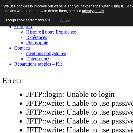
We use cookies to improve our website and your experience when using it. Cookies
cookies we use and how to delete them, see our
privacy policy
.
I accept cookies from this site.
Agree
Maison
Entreprise
Histoire || notre Expirience
Références
Philosophie
Contacts
mentions obligatoires
Datenschutz
Réparations rapides – Kit
Erreur
JFTP::login: Unable to login
JFTP::write: Unable to use passi
JFTP::write: Unable to use passi
JFTP::write: Unable to use passi
JFTP::write: Unable to use passi