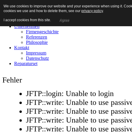
We use cookies to improve our website and your experience when using it. Cookies
cookies we use and how to delete them, see our
privacy policy
.
I accept cookies from this site.
Agree
Home
Unternehmen
Firmengeschichte
Referenzen
Philosophie
Kontakt
Impressum
Datenschutz
Reparaturset
Fehler
JFTP::login: Unable to login
JFTP::write: Unable to use passi
JFTP::write: Unable to use passi
JFTP::write: Unable to use passi
JFTP::write: Unable to use passi