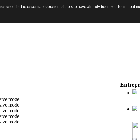
s used for the essential operation of the site have already been set. To find out
Entrepr
ssive mode
ssive mode
ssive mode
ssive mode
ssive mode