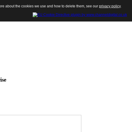
 more about the cookies we use and how to delete them, see our
privacy policy
.
ise