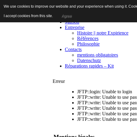
We use cookies to improve our website and your experience when using it. Cookie
I accept cookies from this site.
Agree
Maison
Entreprise
Histoire || notre Expirience
Références
Philosophie
Contacts
mentions obligatoires
Datenschutz
Réparations rapides – Kit
Erreur
JFTP::login: Unable to login
JFTP::write: Unable to use pa
JFTP::write: Unable to use pa
JFTP::write: Unable to use pa
JFTP::write: Unable to use pa
JFTP::write: Unable to use pa
Mentions légales