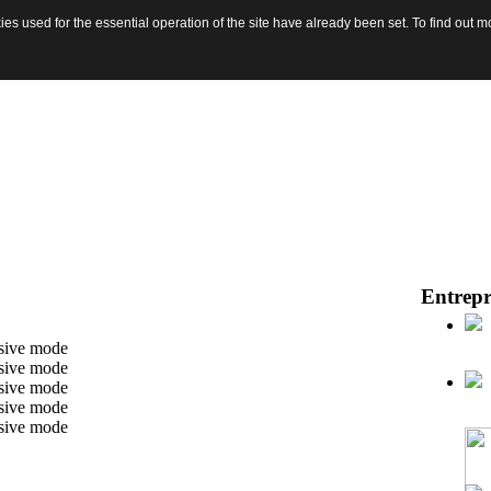
s used for the essential operation of the site have already been set. To find out
Entrepr
ssive mode
ssive mode
ssive mode
ssive mode
ssive mode