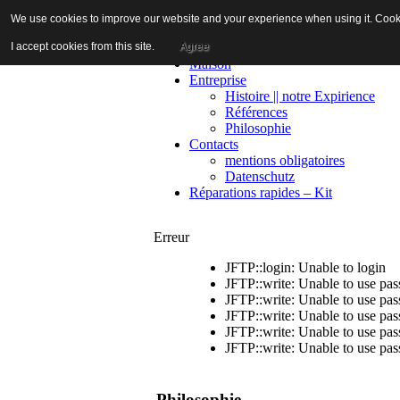
We use cookies to improve our website and your experience when using it. Cookie
I accept cookies from this site.
Agree
Maison
Entreprise
Histoire || notre Expirience
Références
Philosophie
Contacts
mentions obligatoires
Datenschutz
Réparations rapides – Kit
Erreur
JFTP::login: Unable to login
JFTP::write: Unable to use pa
JFTP::write: Unable to use pa
JFTP::write: Unable to use pa
JFTP::write: Unable to use pa
JFTP::write: Unable to use pa
Philosophie