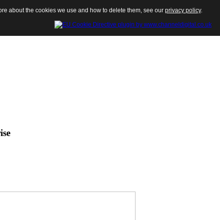
 more about the cookies we use and how to delete them, see our
privacy policy
.
ise