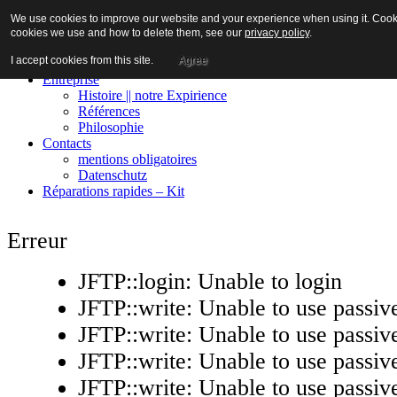
We use cookies to improve our website and your experience when using it. Cookies
cookies we use and how to delete them, see our
privacy policy
.
I accept cookies from this site.
Agree
Maison
Entreprise
Histoire || notre Expirience
Références
Philosophie
Contacts
mentions obligatoires
Datenschutz
Réparations rapides – Kit
Erreur
JFTP::login: Unable to login
JFTP::write: Unable to use passi
JFTP::write: Unable to use passi
JFTP::write: Unable to use passi
JFTP::write: Unable to use passi