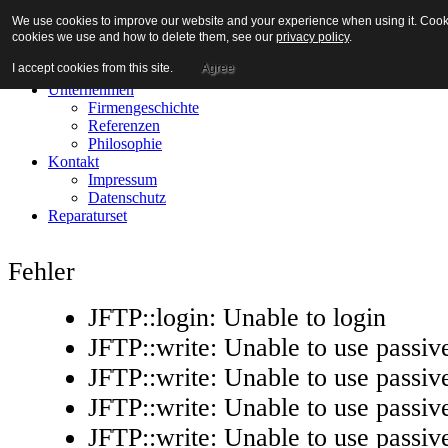
We use cookies to improve our website and your experience when using it. Cookies
cookies we use and how to delete them, see our
privacy policy
.
I accept cookies from this site.
Agree
Home
Unternehmen
Firmengeschichte
Referenzen
Philosophie
Kontakt
Impressum
Datenschutz
Reparaturset
Fehler
JFTP::login: Unable to login
JFTP::write: Unable to use passi
JFTP::write: Unable to use passi
JFTP::write: Unable to use passi
JFTP::write: Unable to use passi